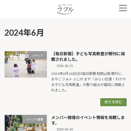
コ
ナ
ン
ビ
テ
ゲ
ン
ー
ツ
シ
2024年6月
へ
ョ
ス
ン
キ
に
ッ
移
【毎日新聞】子ども写真教室が朝刊に掲
プ
動
メディア
載されました。
2024-06-25
2024年6月16日(日)毎日新聞 和歌山版 朝刊に、
おやこフォト ふじの まや「みらい応援！わかや
ま子ども写真教室」の取り組みが雑誌に掲載さ
れました。
続きを読む
メンバー開催のイベント情報を掲載しま
イベント情報
す。
2024-06-24