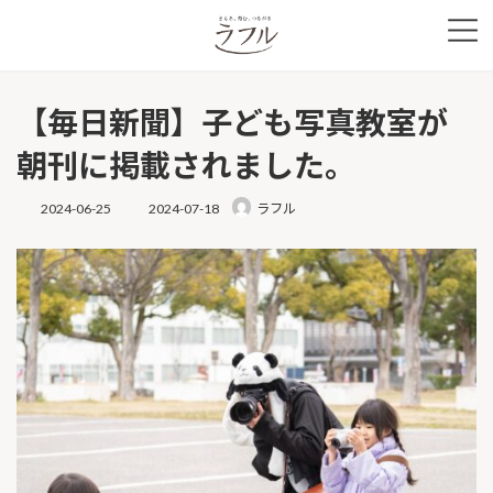
コ
ナ
ン
ビ
テ
ゲ
ン
ー
ツ
シ
【毎日新聞】子ども写真教室が
へ
ョ
ス
ン
朝刊に掲載されました。
キ
に
ッ
移
最
プ
動
2024-06-25
2024-07-18
ラフル
終
更
新
日
時
: